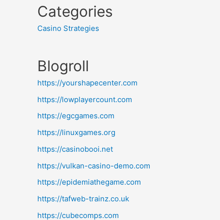
Categories
Casino Strategies
Blogroll
https://yourshapecenter.com
https://lowplayercount.com
https://egcgames.com
https://linuxgames.org
https://casinobooi.net
https://vulkan-casino-demo.com
https://epidemiathegame.com
https://tafweb-trainz.co.uk
https://cubecomps.com