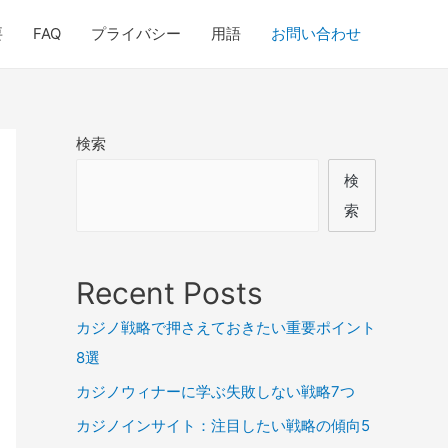
要
FAQ
プライバシー
用語
お問い合わせ
検索
検
索
Recent Posts
カジノ戦略で押さえておきたい重要ポイント
8選
カジノウィナーに学ぶ失敗しない戦略7つ
カジノインサイト：注目したい戦略の傾向5