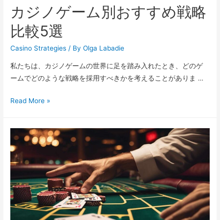
カジノゲーム別おすすめ戦略
比較5選
Casino Strategies
/ By
Olga Labadie
私たちは、カジノゲームの世界に足を踏み入れたとき、どのゲ
ームでどのような戦略を採用すべきかを考えることがありま …
カ
Read More »
ジ
ノ
ゲ
ー
ム
別
お
す
す