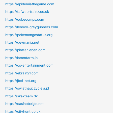
https://epidemiathegame.com
https://tafweb-trainz.co.uk
https://cubecomps.com
https://lenovo-greygunners.com
https://pokemongostatus.org
https://devmania.net
https://piratenleben.com
https://lammtarra.jp
https://cs-entertainment.com
https://ebrain21.com
https://jbcf-net.org
https://swiatnauczyciela.pl
https://skakteam.dk
https://casinobelgie.net
https://cityhunt.co.uk