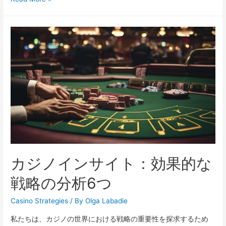
カ
ラ
攻
略
法
で
勝
率
を
上
げ
る
カジノインサイト：効果的な
方
法
戦略の分析6つ
Casino Strategies
/ By
Olga Labadie
私たちは、カジノの世界における戦略の重要性を探求するため