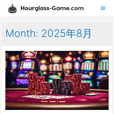
Main
Men
Month:
2025年8月