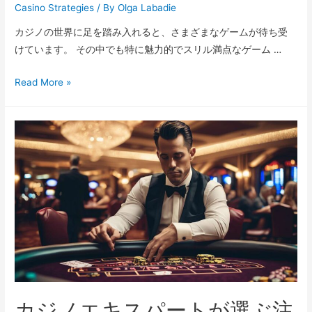
析
Casino Strategies
/ By
Olga Labadie
6
カジノの世界に足を踏み入れると、さまざまなゲームが待ち受
つ
けています。 その中でも特に魅力的でスリル満点なゲーム …
勝
Read More »
つ
た
め
の
ク
ラ
ッ
プ
ス
戦
略
の
カジノエキスパートが選ぶ注
秘